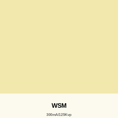
WSM
300mA/125Kvp