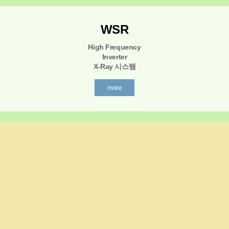
WSR
High Frequency
Inverter
X-Ray 시스템
more