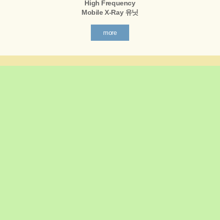
High Frequency
Mobile X-Ray 유닛
more